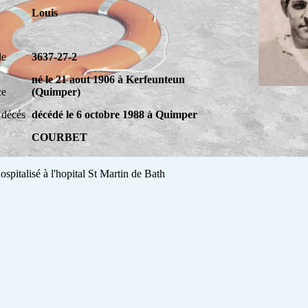
Louis
le
3637-27-2
né le 21 aout 1906 à Kerfeunteun
ce
(Quimper)
 décés
décédé le 6 octobre 1988 à Quimper
COURBET
hospitalisé à l'hopital St Martin de Bath