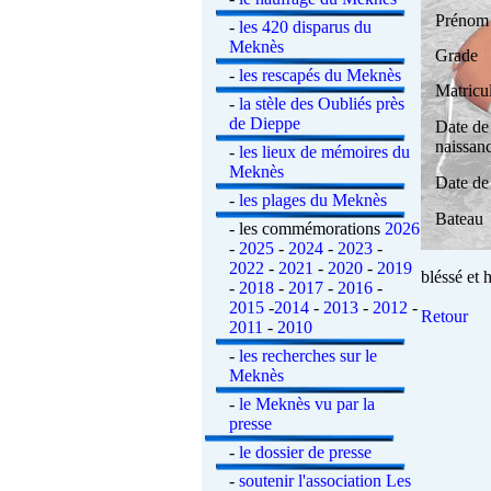
Prénom
-
les 420 disparus du
Meknès
Grade
-
les rescapés du Meknès
Matricu
-
la stèle des Oubliés près
de Dieppe
Date de
naissan
-
les lieux de mémoires du
Meknès
Date de
-
les plages du Meknès
Bateau
-
les commémorations
2026
-
2025
-
2024
-
2023
-
2022
-
2021
-
2020
-
2019
bléssé et 
-
2018
-
2017
-
2016
-
2015
-
2014
-
2013
-
2012
-
Retour
2011
-
2010
-
les recherches sur le
Meknès
-
le Meknès vu par la
presse
-
le dossier de presse
-
soutenir l'association Les