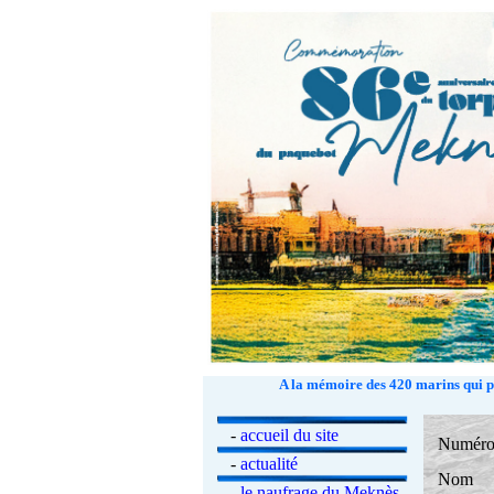
A la mémoire des 420 marins qui pé
-
accueil du site
Numér
-
actualité
Nom
-
le naufrage du Meknès