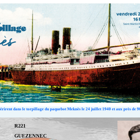
rirent dans le torpillage du paquebot Meknès le 24 juillet 1940 et aux près de 9
o
R221
GUEZENNEC