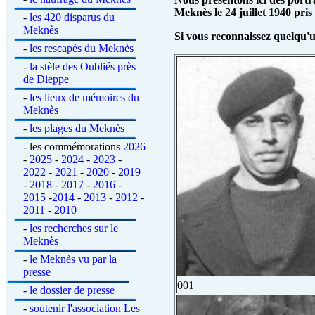
Meknès le 24 juillet 1940 pris
-
les 420 disparus du
Meknès
Si vous reconnaissez quelqu'un
-
les rescapés du Meknès
-
la stèle des Oubliés près
de Dieppe
-
les lieux de mémoires du
Meknès
-
les plages du Meknès
-
les commémorations
2026
-
2025
-
2024
-
2023
-
2022
-
2021
-
2020
-
2019
-
2018
-
2017
-
2016
-
2015
-
2014
-
2013
-
2012
-
2011
-
2010
-
les recherches sur le
Meknès
-
le Meknès vu par la
presse
001
-
le dossier de presse
-
soutenir l'association Les