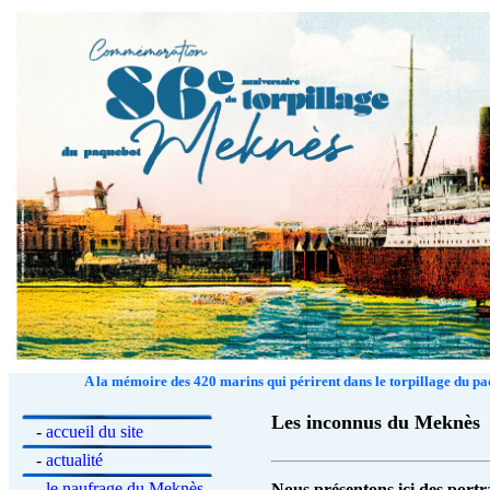
A la mémoire des 420 marins qui périrent dans le torpillage du pa
Les inconnus du Meknès
-
accueil du site
-
actualité
-
le naufrage du Meknès
Nous présentons ici des portr